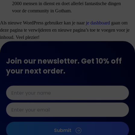
2000 mensen in dienst en doet allerlei fantastische dingen
voor de community in Gotham.
Als nieuwe WordPress gebruiker kan je naar
je dashboard
gaan om
deze pagina te verwijderen en nieuwe pagina’s toe te voegen voor je
inhoud. Veel plezier!
Join our newsletter. Get 10% off
your next order.
Naam
*
E-
mailadres
*
CAPTCHA
Submit