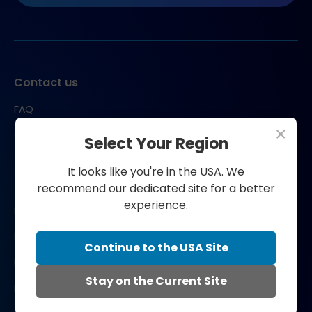
Contact us
FAQ
×
Contact
Select Your Region
It looks like you're in the USA. We
Shop now
recommend our dedicated site for a better
experience.
Bengs Restore
Bengs Recover
Continue to the USA Site
Bengs Glow
Stay on the Current Site
Bengs Perform