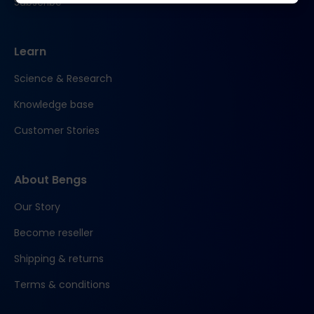
Subscribe
Learn
Science & Research
Knowledge base
Customer Stories
About Bengs
Our Story
Become reseller
Shipping & returns
Terms & conditions