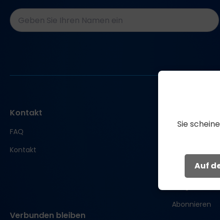
Naam
*
CAPTCHA
Kontakt
Zum Shop
Sie schein
FAQ
Bengs Restor
Kontakt
Bengs Recove
Auf de
Bengs Glow
Bengs Perfor
Abonnieren
Verbunden bleiben