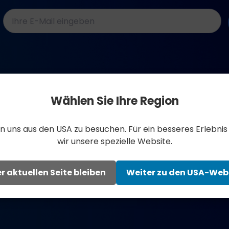
E-
Mail-
Adressen
*
Wählen Sie Ihre Region
Mehr lernen
en uns aus den USA zu besuchen. Für ein besseres Erlebni
e
Wissenschaft und Forschung
wir unsere spezielle Website.
r
Wissensbasis
r aktuellen Seite bleiben
Weiter zu den USA-Web
Kundengeschichten
m