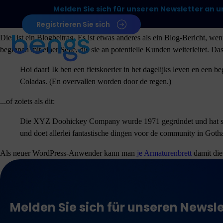
Melden Sie sich für unseren Newsletter an un
Registrieren Sie sich
Dies ist ein Blogbeitrag. Es ist etwas anderes als ein Blog-Bericht, w
beginnen mit einer Seite, die sie an potentielle Kunden weiterleitet. D
Hoi daar! Ik ben een fietskoerier in het dagelijks leven en een b
Coladas. (En overvallen worden door de regen.)
...of zoiets als dit:
Die XYZ Doohickey Company wurde 1971 gegründet und hat seith
und doet allerlei fantastische dingen voor de community in Goth
Als neuer WordPress-Anwender kann man
je Armaturenbrett
damit dies
Melden Sie sich für unseren Newsle