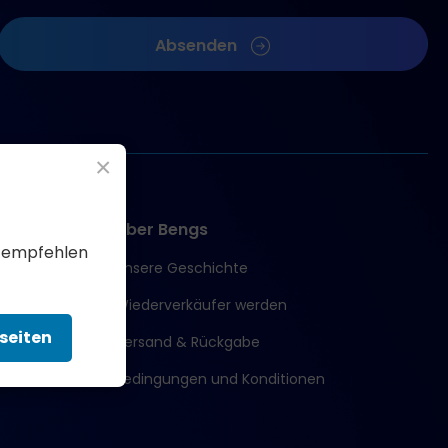
Absenden
×
Über Bengs
s empfehlen
Unsere Geschichte
Wiederverkäufer werden
seiten
Versand & Rückgabe
Bedingungen und Konditionen