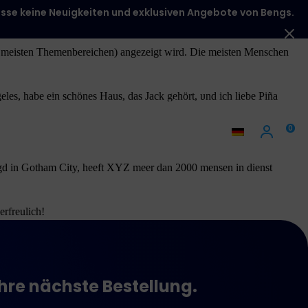
se keine Neuigkeiten und exklusiven Angebote von Bengs.
 den meisten Themenbereichen) angezeigt wird. Die meisten Menschen
ngeles, habe ein schönes Haus, das Jack gehört, und ich liebe Piña
rnen
Über Bengs
Brauchen Sie Beratung?
0
DE
gd in Gotham City, heeft XYZ meer dan 2000 mensen in dienst
erfreulich!
Ihre nächste Bestellung.