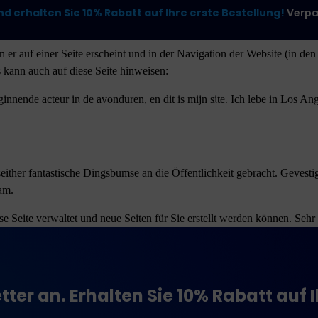
d erhalten Sie 10% Rabatt auf Ihre erste Bestellung!
Verpas
enn er auf einer Seite erscheint und in der Navigation der Website (in
as kann auch auf diese Seite hinweisen:
Zum
eginnende acteur in de avonduren, en dit is mijn site. Ich lebe in Los A
Unsere Produkte
Kundengeschichten
Mehr le
Inhalt
springen
er fantastische Dingsbumse an die Öffentlichkeit gebracht. Gevesti
am.
e Seite verwaltet und neue Seiten für Sie erstellt werden können. Sehr 
tter an. Erhalten Sie 10% Rabatt auf 