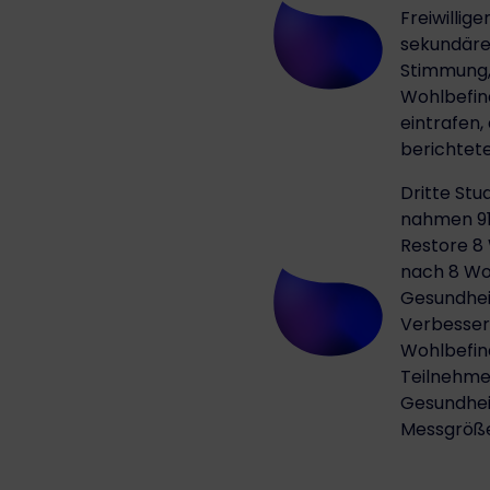
Freiwillig
sekundäre
Stimmung, 
Wohlbefin
eintrafen,
berichtete
Dritte Stu
nahmen 91 
Restore 8
nach 8 Wo
Gesundhei
Verbesser
Wohlbefin
Teilnehmer
Gesundheit
Messgrößen