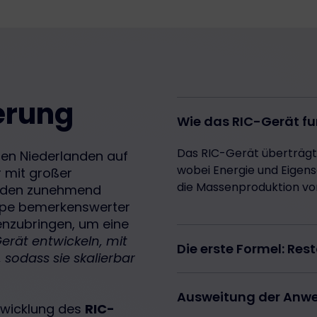
erung
Wie das RIC-Gerät fu
Das RIC-Gerät überträgt
 den Niederlanden auf
wobei Energie und Eigens
 mit großer
die Massenproduktion vo
wurden zunehmend
uppe bemerkenswerter
enzubringen, um eine
erät entwickeln, mit
Die erste Formel: Res
 sodass sie skalierbar
Die erste erfolgreiche A
Ausweitung der Anwe
namens
Restore
. Sie ze
twicklung des
RIC-
großem Maßstab reprodu