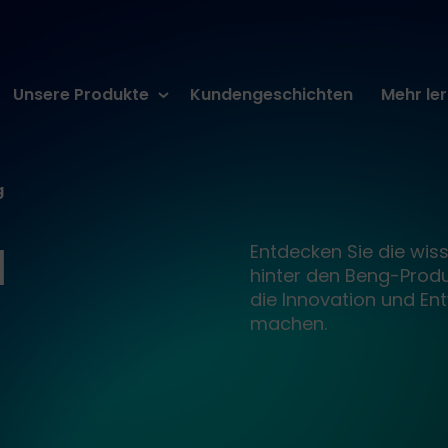
Zum
Unsere Produkte
Kundengeschichten
Mehr le
Inhalt
springen
g
d
Entdecken Sie die wiss
hinter den Beng-Produk
die Innovation und Ent
machen.