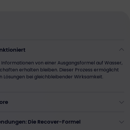
nktioniert
 Informationen von einer Ausgangsformel auf Wasser,
chaften erhalten bleiben. Dieser Prozess ermöglicht
n Lösungen bei gleichbleibender Wirksamkeit.
tore
nwendung des RIC-Geräts erfolgte mit einer Formel
ndungen: Die Recover-Formel
igte, dass gespeicherte Eigenschaften effektiv in
ziert werden konnten und ebnete damit den Weg für