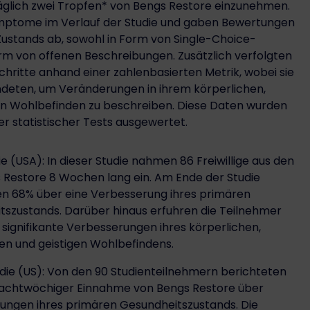
äglich zwei Tropfen* von Bengs Restore einzunehmen.
mptome im Verlauf der Studie und gaben Bewertungen
ustands ab, sowohl in Form von Single-Choice-
rm von offenen Beschreibungen. Zusätzlich verfolgten
chritte anhand einer zahlenbasierten Metrik, wobei sie
ndeten, um Veränderungen in ihrem körperlichen,
en Wohlbefinden zu beschreiben. Diese Daten wurden
er statistischer Tests ausgewertet.
ie (USA): In dieser Studie nahmen 86 Freiwillige aus den
 Restore 8 Wochen lang ein. Am Ende der Studie
en 68% über eine Verbesserung ihres primären
tszustands. Darüber hinaus erfuhren die Teilnehmer
h signifikante Verbesserungen ihres körperlichen,
en und geistigen Wohlbefindens.
die (US): Von den 90 Studienteilnehmern berichteten
achtwöchiger Einnahme von Bengs Restore über
ungen ihres primären Gesundheitszustands. Die