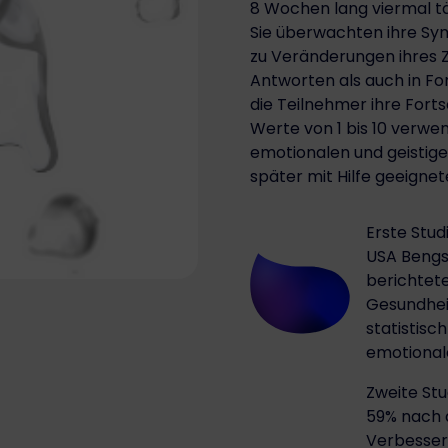
8 Wochen lang viermal t
Sie überwachten ihre Sy
zu Veränderungen ihres Z
Antworten als auch in Fo
die Teilnehmer ihre Forts
Werte von 1 bis 10 verwe
emotionalen und geistig
später mit Hilfe geeignet
Erste Stud
USA Bengs
berichtet
Gesundhei
statistisc
emotional
Zweite Stu
59% nach 
Verbesser