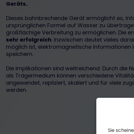
Geräts.
.
Dieses bahnbrechende Gerät ermöglicht es, Inf
ursprünglichen Formel auf Wasser zu übertrag
großflächige Verbreitung zu ermöglichen. Die e
sehr erfolgreich
. Inzwischen deutet vieles dara
möglich ist, elektromagnetische Informationen 
speichern.
Die Implikationen sind weitreichend: Durch die
als Trägermedium können verschiedene Vitalit
angewendet, repliziert, skaliert und für viele z
werden.
Sie schein