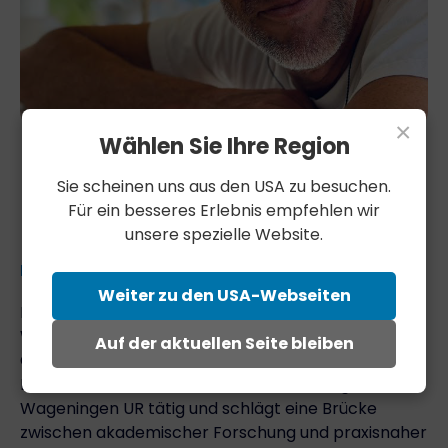
×
Wählen Sie Ihre Region
Sie scheinen uns aus den USA zu besuchen.
Für ein besseres Erlebnis empfehlen wir
unsere spezielle Website.
BERATER
Weiter zu den USA-Webseiten
Dr.
ing. Peter Voshol - biomedizinischer
Wissenschaftler und führende Autorität auf dem
Auf der aktuellen Seite bleiben
Gebiet des Stoffwechsels und der Lifestyle-Medizin.
Er war früher an der Universität Cambridge und der
Wageningen UR tätig und schlägt eine Brücke
zwischen akademischer Forschung und praxisnaher