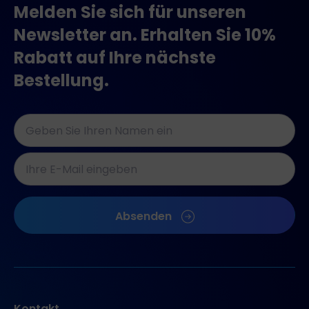
Melden Sie sich für unseren
Newsletter an. Erhalten Sie 10%
Rabatt auf Ihre nächste
Bestellung.
Naam
*
E-
Mail-
Adressen
CAPTCHA
*
Absenden
Kontakt