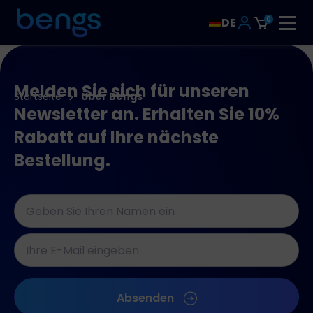
0
DE
Melden Sie sich für unseren
Startseite
Über Bengs
Newsletter an. Erhalten Sie 10%
Rabatt auf Ihre nächste
Bestellung.
Naam
*
E-
Mail-
Adressen
CAPTCHA
*
Absenden