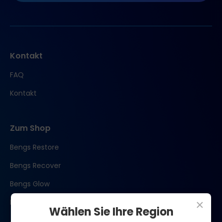
Kontakt
FAQ
Kontakt
Zum Shop
Bengs Restore
Bengs Recover
Bengs Glow
×
Bengs Perform
Wählen Sie Ihre Region
Abonnieren