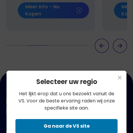
Meer Info - Nu
Meer
Kopen
Kop
×
Selecteer uw regio
Word lid van onze nieuwsbrief en
Het lijkt erop dat u ons bezoekt vanuit de
krijg 10% korting op je eerste
VS. Voor de beste ervaring raden wij onze
specifieke site aan.
bestelling!
Ga naar de VS site
Naam