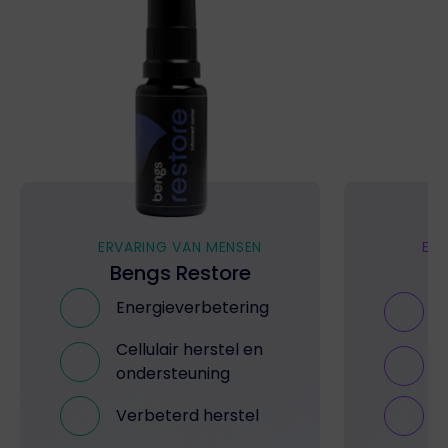
ERVARING VAN MENSEN
ERV
Bengs Restore
B
Energieverbetering
Cellulair herstel en
A
ondersteuning
Verbeterd herstel
S